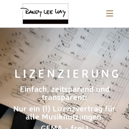
LIZENZIERUNG
Einfach, zeitsparend und
transparent:
Nur ein (!) Lizenzvertrag für
alle Musiknutzungen.
GEMA - frei !